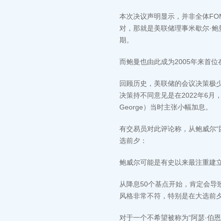
本次决议声明显示，并非全体FO
对，那就是美联储理事米歇尔·鲍曼（
期。
而鲍曼也由此成为2005年来首
回顾历史，美联储的会议决策极少
决策持不同意见是在2022年6月
George）当时主张小幅加息。
有交易员对此评论称，从鲍威尔“
选前夕：
鲍威尔可能是有史以来最注重建
从降息50个基点开始，肯定会
风格非常不符，特别是在大选前
对于一个不希望被称为“阿瑟·伯恩