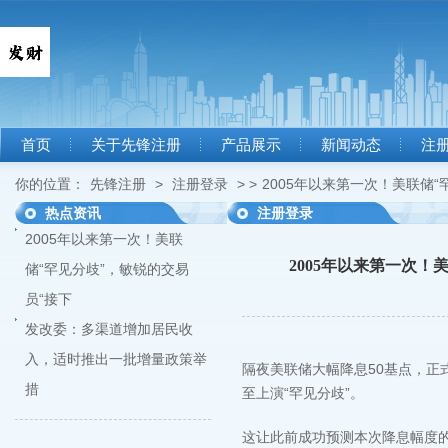
首页
关于先锋注册
产品展示
新闻动态
注
你的位置：
先锋注册
>
注册登录
> >
2005年以来第一次！美联储
热点资讯
注册登录
2005年以来第一次！美联
2005年以来第一次
储“罕见分歧”，敏锐的交易
员“接下
发改委：多渠道增加居民收
入，适时推出一批增量政策举
隔夜美联储大幅降息50基点，
措
至上演“罕见分歧”。
这让此前成功预测本次降息幅度的