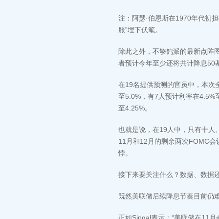
注：阿瑟·伯恩斯在1970年代
胀”埋下伏笔。
除此之外，不够鸽派的最新点阵图
者预计今年至少还将共计降息50
在19名提供预测的官员中，本次全
至5.0%，有7人预计利率在4.5%
至4.25%。
也就是说，在19人中，只有十人
11月和12月的剩余两次FOM
悖。
接下来要关注什么？数据、数据
既然美联储后续降息节奏目前仍
正如Singal表示：“美联储在11